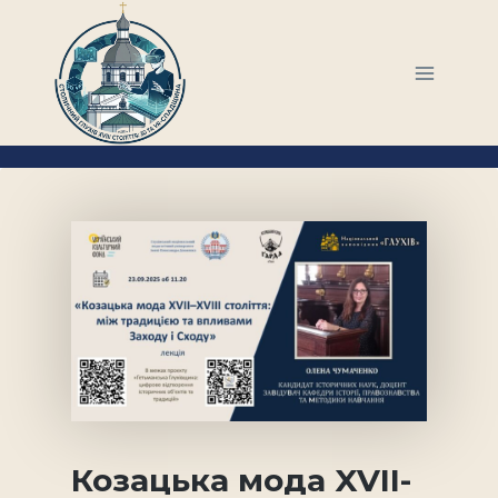
Перейти
до
вмісту
Козацька мода XVII-