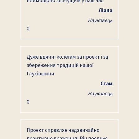
неймовірно значущим у наш час.
Ліана
Науковець
0
Дуже вдячні колегам за проєкт і за
збереження традицій нашої
Глухівшини
Стам
Науковець
0
Проєкт справляє надзвичайно
позитивне враження! Він поєднує