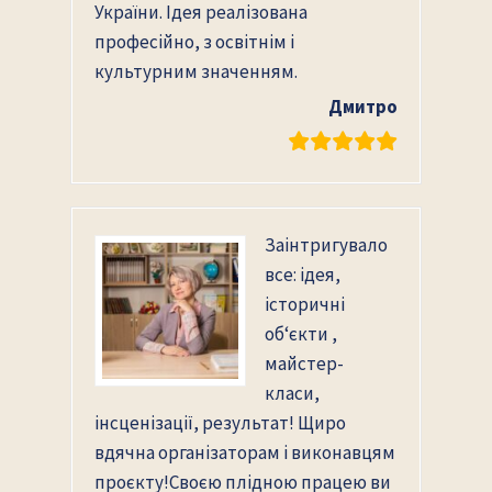
України. Ідея реалізована
професійно, з освітнім і
культурним значенням.
Дмитро
Заінтригувало
все: ідея,
історичні
об‘єкти ,
майстер-
класи,
інсценізації, результат! Щиро
вдячна організаторам і виконавцям
проєкту!Своєю плідною працею ви