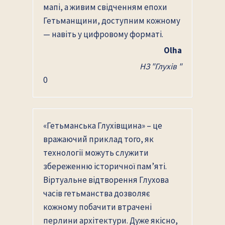
мапі, а живим свідченням епохи
Гетьманщини, доступним кожному
— навіть у цифровому форматі.
Olha
НЗ "Глухів "
0
«Гетьманська Глухівщина» – це
вражаючий приклад того, як
технології можуть служити
збереженню історичної пам’яті.
Віртуальне відтворення Глухова
часів гетьманства дозволяє
кожному побачити втрачені
перлини архітектури. Дуже якісно,