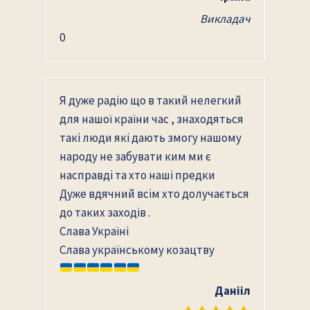
Викладач
0
Я дуже радію що в такий нелегкий
для нашої країни час , знаходяться
такі люди які дають змогу нашому
народу не забувати ким ми є
насправді та хто наші предки
Дуже вдячний всім хто долучається
до таких заходів .
Слава Україні
Слава українському козацтву
Данііл