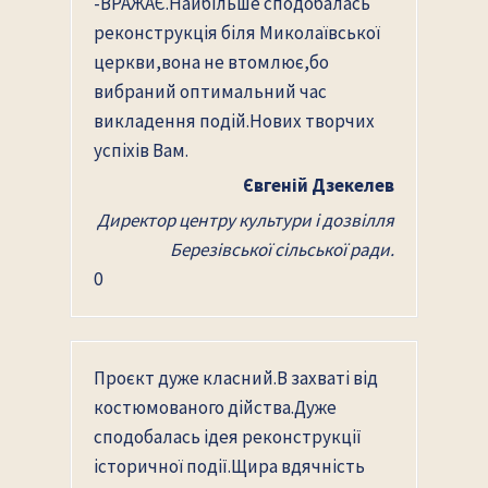
-ВРАЖАЄ.Найбільше сподобалась
реконструкція біля Миколаївської
церкви,вона не втомлює,бо
вибраний оптимальний час
викладення подій.Нових творчих
успіхів Вам.
Євгеній Дзекелев
Директор центру культури і дозвілля
Березівської сільської ради.
0
Проєкт дуже класний.В захваті від
костюмованого дійства.Дуже
сподобалась ідея реконструкції
історичної події.Щира вдячність