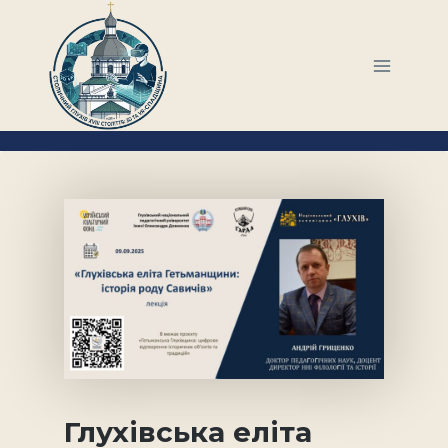
Перейти
до
вмісту
Глухівська еліта