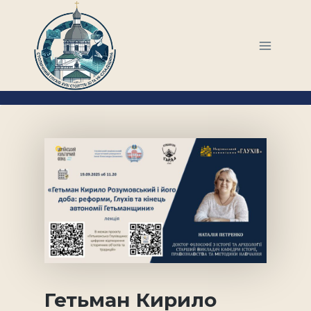
Перейти
до
вмісту
Гетьман Кирило