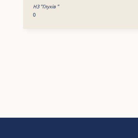
НЗ "Глухів "
0