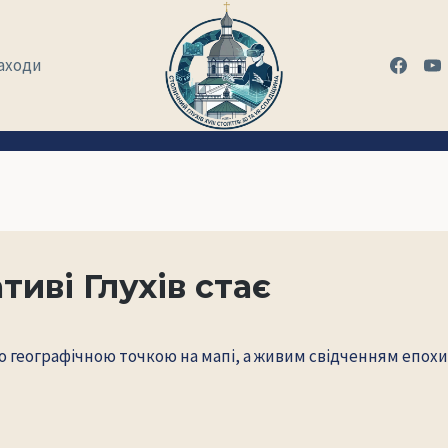
аходи
тиві Глухів стає
росто географічною точкою на мапі, а живим свідченням е