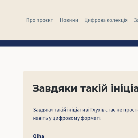
Перейти
до
Про проєкт
Новини
Цифрова колекція
З
вмісту
Завдяки такій ініціа
Завдяки такій ініціативі Глухів стає не п
навіть у цифровому форматі.
Olha