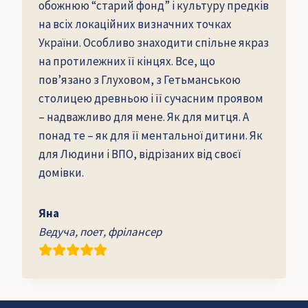
обожнюю “старий фонд” і культуру предків
на всіх локаційних визначних точках
України. Особливо знаходити спільне якраз
на протилежних її кінцях. Все, що
пов’язано з Глуховом, з Гетьманською
столицею древньою і її сучасним проявом
– надважливо для мене. Як для митця. А
понад те – як для її ментальної дитини. Як
для Людини і ВПО, відрізаних від своєї
домівки.
Яна
Ведуча, поет, фрілансер