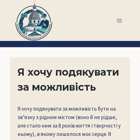
Перейти
до
вмісту
Я хочу подякувати
за можливість
Я хочу подякувати за можливість бути на
зв’язку з рідним містом (воно й не рідше,
але стало ним за 8 років життя і творчості у
ньому), в якому лишилося моє серце. Я