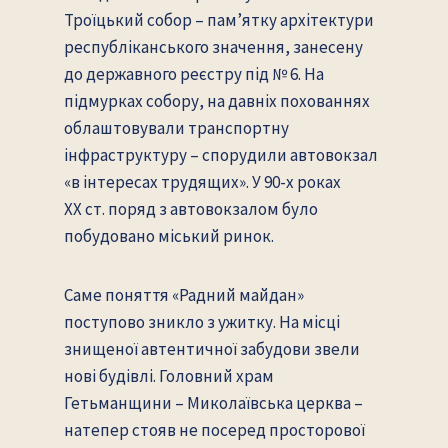
Троїцький собор – пам’ятку архітектури
республіканського значення, занесену
до державного реєстру під № 6. На
підмурках собору, на давніх похованнях
облаштовували транспортну
інфраструктуру – спорудили автовокзал
«в інтересах трудящих». У 90-х роках
XX ст. поряд з автовокзалом було
побудовано міський ринок.
Саме поняття «Радний майдан»
поступово зникло з ужитку. На місці
знищеної автентичної забудови звели
нові будівлі. Головний храм
Гетьманщини – Миколаївська церква –
натепер стояв не посеред просторової