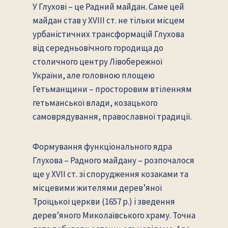
У Глухові – це Радний майдан. Саме цей
майдан став у
XVIII
ст. не тільки місцем
урбаністичних трансформацій Глухова
від середньовічного городища до
столичного центру Лівобережної
України, але головною площею
Гетьманщини – просторовим втіленням
гетьманської влади, козацького
самоврядування, православної традиції.
Формування функціонального ядра
Глухова – Радного майдану – розпочалося
ще у XVII ст. зі спорудження козаками та
місцевими жителями дерев’яної
Троїцької церкви (1657 р.) і зведення
дерев’яного Миколаївського храму. Точна