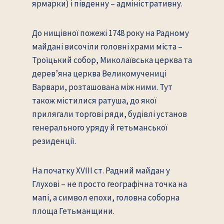
ярмарки) і південну – адміністративну.
До нищівної пожежі 1748 року на Радному
майдані височіли головні храми міста –
Троїцький собор, Миколаївська церква та
дерев’яна церква Великомучениці
Варвари, розташована між ними. Тут
також містилися ратуша, до якої
прилягали торгові ряди, будівлі установ
генерального уряду й гетьманської
резиденції.
На початку XVIII ст. Радний майдан у
Глухові – не просто географічна точка на
мапі, а символ епохи, головна соборна
площа Гетьманщини.