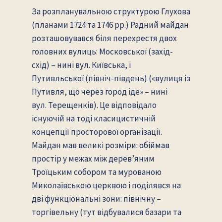
За розпланувальною структурою Глухова
(планами 1724 та 1746 рр.) Радний майдан
розташовувався біля перехрестя двох
головних вулиць: Московської (захід-
схід) – нині вул. Київська, і
Путивльської (північ-південь) («вулиця із
Путивля, що через город іде» – нині
вул. Терещенків). Це відповідало
існуючій на тоді класицистичній
концепції просторової організації.
Майдан мав великі розміри: обіймав
простір у межах між дерев’яним
Троїцьким собором та мурованою
Миколаївською церквою і поділявся на
дві функціональні зони: північну –
торгівельну (тут відбувалися базари та