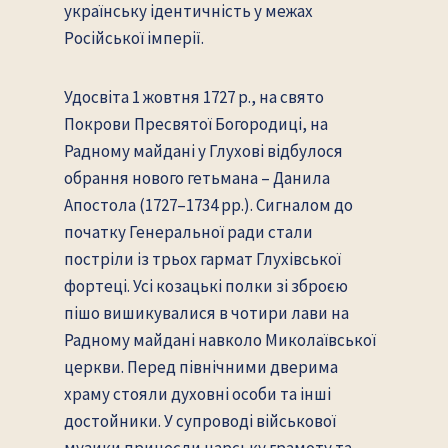
українську ідентичність у межах
Російської імперії.
Удосвіта 1 жовтня 1727 р., на свято
Покрови Пресвятої Богородиці, на
Радному майдані у Глухові відбулося
обрання нового гетьмана – Данила
Апостола (1727–1734 рр.). Сигналом до
початку Генеральної ради стали
постріли із трьох гармат Глухівської
фортеці. Усі козацькі полки зі зброєю
пішо вишикувалися в чотири лави на
Радному майдані навколо Миколаївської
церкви. Перед північними дверима
храму стояли духовні особи та інші
достойники. У супроводі військової
музики принесли царську грамоту та