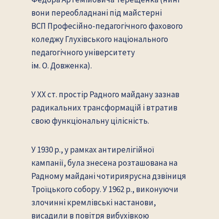
вони переобладнані під майстерні
ВСП Професійно-педагогічного фахового
коледжу Глухівського національного
педагогічного університету
ім. О. Довженка).
У ХХ ст. простір Радного майдану зазнав
радикальних трансформацій і втратив
свою функціональну цілісність.
У 1930 р., у рамках антирелігійної
кампанії, була знесена розташована на
Радному майдані чотириярусна дзвіниця
Троїцького собору. У 1962 р., виконуючи
злочинні кремлівські настанови,
висадили в повітря вибухівкою