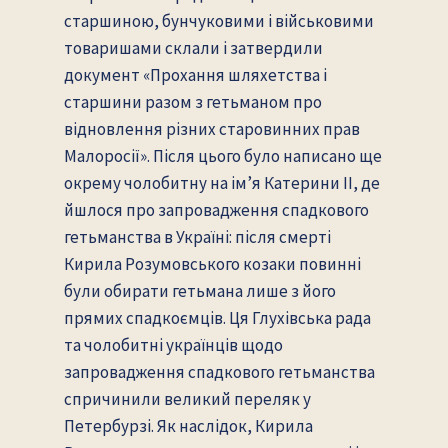
старшиною, бунчуковими і військовими
товаришами склали і затвердили
документ «Прохання шляхетства і
старшини разом з гетьманом про
відновлення різних старовинних прав
Малоросії». Після цього було написано ще
окрему чолобитну на ім’я Катерини II, де
йшлося про запровадження спадкового
гетьманства в Україні: після смерті
Кирила Розумовського козаки повинні
були обирати гетьмана лише з його
прямих спадкоємців. Ця Глухівська рада
та чолобитні українців щодо
запровадження спадкового гетьманства
спричинили великий переляк у
Петербурзі. Як наслідок, Кирила