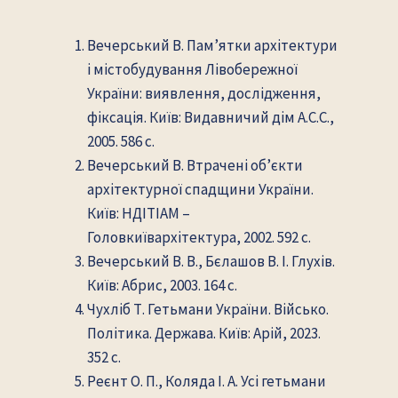
Вечерський В. Пам’ятки архітектури
і містобудування Лівобережної
України: виявлення, дослідження,
фіксація. Київ: Видавничий дім А.С.С.,
2005. 586 с.
Вечерський В. Втрачені об’єкти
архітектурної спадщини України.
Київ: НДІТІАМ –
Головкиївархітектура, 2002. 592 с.
Вечерський В. В., Бєлашов В. І. Глухів.
Київ: Абрис, 2003. 164 с.
Чухліб Т. Гетьмани України. Військо.
Політика. Держава. Київ: Арій, 2023.
352 с.
Реєнт О. П., Коляда І. А. Усі гетьмани