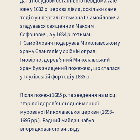
дата побудови останнього невідома. Але
вже у 1683 р. церква діяла, оскільки саме
тоді в універсалі гетьмана І. Самойловича
згадувався священник Максим
Софонович, а у 1684 р. гетьман
І. Самойлович подарував Миколаївському
храму Євангеліє у срібній оправі.
Імовірно, дерев’яний Миколаївський
храм був знищений пожежею, що сталася
у Глухівській фортеці у 1685 р.
Після пожежі 1685 р. та зведення на місці
згорілої дерев’яної однойменної
мурованої Миколаївської церкви (1693–
1695 рр.), Радний майдан набув
впорядкованого вигляду.