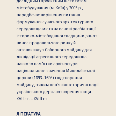
дослідним і проєктним інститутом
містобудування (м. Київ) у 2003 р.,
передбачає вирішення питання
формування сучасного архітектурного
середовища міста на основі реабілітації
історико-містобудівної спадщини, як-от
винос продовольчого ринку й
автовокзалу з Соборного майдану для
ліквідації агресивного середовища
навколо пам’ятки архітектури
національного значення Миколаївської
церкви (1693–1695) і відтворення
майдану, з яким пов’язані історичні події
українського державотворення кінця
ХVІІ ст. – ХVІІІ ст.
ЛІТЕРАТУРА