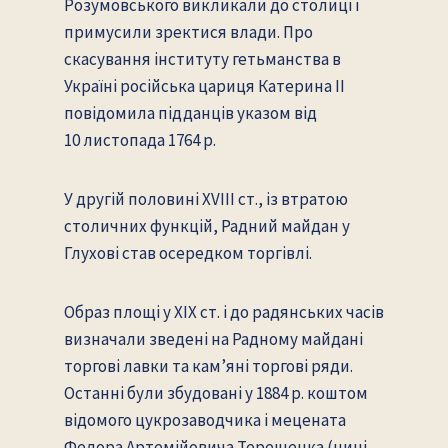
Розумовського викликали до столиці і
примусили зректися влади. Про
скасування інституту гетьманства в
Україні російська цариця Катерина II
повідомила підданців указом від
10 листопада 1764 р.
У другій половині XVIII ст., із втратою
столичних функцій, Радний майдан у
Глухові став осередком торгівлі.
Образ площі у XIX ст. і до радянських часів
визначали зведені на Радному майдані
торгові лавки та кам’яні торгові ряди.
Останні були збудовані у 1884 р. коштом
відомого цукрозаводчика і мецената
Федора Артемійовича Терещенка (нині