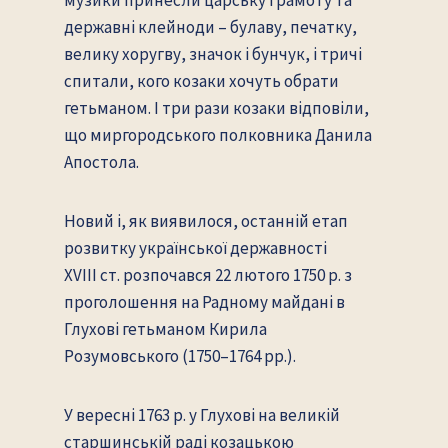
державні клейноди – булаву, печатку,
велику хоругву, значок і бунчук, і тричі
спитали, кого козаки хочуть обрати
гетьманом. І три рази козаки відповіли,
що миргородського полковника Данила
Апостола.
Новий і, як виявилося, останній етап
розвитку української державності
XVIII ст. розпочався 22 лютого 1750 р. з
проголошення на Радному майдані в
Глухові гетьманом Кирила
Розумовського (1750–1764 рр.).
У вересні 1763 р. у Глухові на великій
старшинській раді козацькою