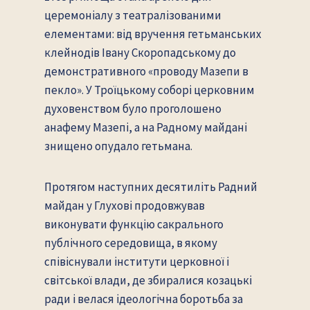
церемоніалу з театралізованими
елементами: від вручення гетьманських
клейнодів Івану Скоропадському до
демонстративного «проводу Мазепи в
пекло». У Троїцькому соборі церковним
духовенством було проголошено
анафему Мазепі, а на Радному майдані
знищено опудало гетьмана.
Протягом наступних десятиліть Радний
майдан у Глухові продовжував
виконувати функцію сакрального
публічного середовища, в якому
співіснували інститути церковної і
світської влади, де збиралися козацькі
ради і велася ідеологічна боротьба за