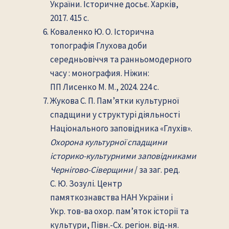
України. Історичне досьє. Харків,
2017. 415 с.
Коваленко Ю. О. Історична
топографія Глухова доби
середньовіччя та ранньомодерного
часу : монография. Ніжин:
ПП Лисенко М. М., 2024. 224 с.
Жукова С. П. Пам’ятки культурної
спадщини у структурі діяльності
Національного заповідника «Глухів».
Охорона культурної спадщини
історико-культурними заповідниками
Чернігово-Сіверщини
/ за заг. ред.
С. Ю. Зозулі. Центр
памяткознавства НАН України і
Укр. тов-ва охор. пам’яток історії та
культури, Півн.-Сх. регіон. від-ня.