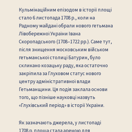
Кульмінаційним епізодом в історії площі
стало 6 листопада 1708 р., коли на
Радному майдані обрали нового гетьмана
Лівобережної України Івана
Скоропадського (1708–1722 рр.). Саме тут,
після знищення московським військом
гетьманської столиці Батурин, було
скликано козацьку раду, яка остаточно
закріпила за Глуховом статус нового
центру адміністративної влади
Гетьманщини. Ця подія заклала основи
того, що пізніше науковці назвуть
«Глухівський період» в історії України.
Як зазначають джерела, у листопаді
1708 р. площа стала ареною для