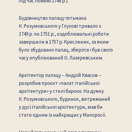
під час пожежі 1748 р.).
Будівництво палацу гетьмана
К. Розумовського у Глухові тривало з
1749 р. по 1751 р., оздоблювальні роботи
завершили в 1757 р. Кресленик, за яким
було збудовано палац, зберігся і був свого
часу опублікований О. Лазеревським.
Архітектор палацу – Андрій Квасов –
розробив проєкт «палат італійської
архітектури» у стилі бароко. На думку
К. Розумовського, будинок, витриманий
у дусі італійської архітектури, мав би
стати одним із найкращих у Малоросії.