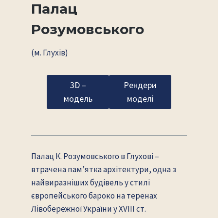
Палац
Розумовського
(м. Глухів)
3D –
Рендери
модель
моделі
Палац К. Розумовського в Глухові –
втрачена пам’ятка архітектури, одна з
найвиразніших будівель у стилі
європейського бароко на теренах
Лівобережної України у XVIII ст.