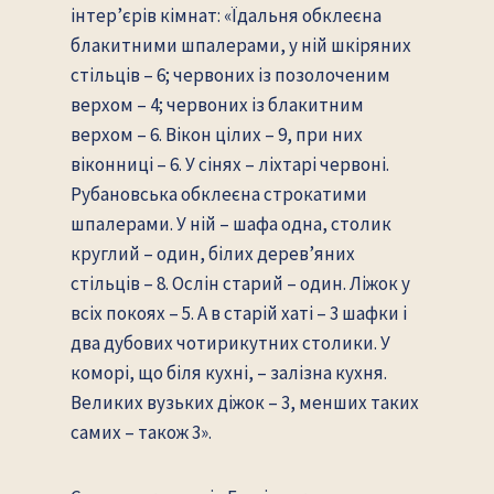
інтер’єрів кімнат: «Їдальня обклеєна
блакитними шпалерами, у ній шкіряних
стільців – 6; червоних із позолоченим
верхом – 4; червоних із блакитним
верхом – 6. Вікон цілих – 9, при них
віконниці – 6. У сінях – ліхтарі червоні.
Рубановська обклеєна строкатими
шпалерами. У ній – шафа одна, столик
круглий – один, білих дерев’яних
стільців – 8. Ослін старий – один. Ліжок у
всіх покоях – 5. А в старій хаті – 3 шафки і
два дубових чотирикутних столики. У
коморі, що біля кухні, – залізна кухня.
Великих вузьких діжок – 3, менших таких
самих – також 3».