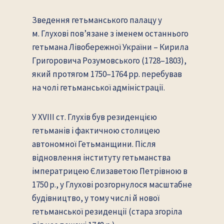
Зведення гетьманського палацу у
м. Глухові пов’язане з іменем останнього
гетьмана Лівобережної України – Кирила
Григоровича Розумовського (1728–1803),
який протягом 1750–1764 рр. перебував
на чолі гетьманської адміністрації.
У XVIII ст. Глухів був резиденцією
гетьманів і фактичною столицею
автономної Гетьманщини. Після
відновлення інституту гетьманства
імператрицею Єлизаветою Петрівною в
1750 р., у Глухові розгорнулося масштабне
будівництво, у тому числі й нової
гетьманської резиденції (стара згоріла