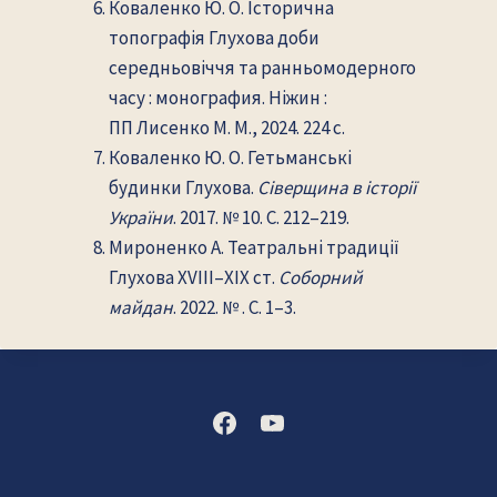
Коваленко Ю. О. Історична
топографія Глухова доби
середньовіччя та ранньомодерного
часу : монография. Ніжин :
ПП Лисенко М. М., 2024. 224 с.
Коваленко Ю. О. Гетьманські
будинки Глухова.
Сіверщина в історії
України
. 2017. № 10. С. 212–219.
Мироненко А. Театральні традиції
Глухова XVIII–XIX ст.
Соборний
майдан
. 2022. № . С. 1–3.