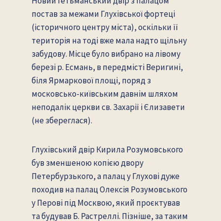
Новий гетьманський двір з палацом
постав за межами Глухівської фортеці
(історичного центру міста), оскільки її
територія на тоді вже мала надто щільну
забудову. Місце було вибрано на лівому
березі р. Есмань, в передмісті Веригині,
біля Ярмаркової площі, поряд з
московсько-київським давнім шляхом
неподалік церкви св. Захарії і Єлизавети
(не збереглася).
Глухівський двір Кирила Розумовського
був зменшеною копією двору
Петербурзького, а палац у Глухові дуже
походив на палац Олексія Розумовського
у Перові під Москвою, який проєктував
та будував Б. Растреллі. Пізніше, за таким