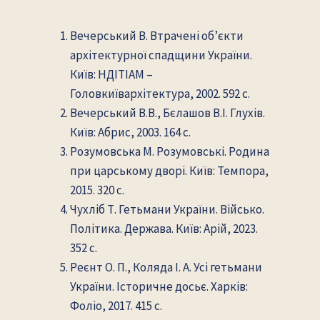
Вечерський В. Втрачені об’єкти
архітектурної спадщини України.
Київ: НДІТІАМ –
Головкиївархітектура, 2002. 592 с.
Вечерський В.В., Бєлашов В.І. Глухів.
Київ: Абрис, 2003. 164 с.
Розумовська М. Розумовські. Родина
при царському дворі. Київ: Темпора,
2015. 320 с.
Чухліб Т. Гетьмани України. Військо.
Політика. Держава. Київ: Арій, 2023.
352 с.
Реєнт О. П., Коляда І. А. Усі гетьмани
України. Історичне досьє. Харків:
Фоліо, 2017. 415 с.