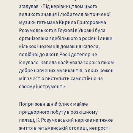
згадував: «Під керівництвом цього
великого знавця і любителя витонченої
музики гетьмана Кирила Григоровича
Розумовського в Глухові в Україні була
організована здебільшого з росіян і лише
кількох іноземців домашня капела,
подібної до якої в Росії дотепер не
існувало. Капела налічувала сорок з гаком
добре навчених музикантів, з яких кожен
міг з честю виступити самостійно на
своєму інструменті».
Попри зовнішній блиск майже
придворного побуту в розкішному
палаці, К. Розумовський нарікав на тяжке
життя в гетьманській столиці, непрості