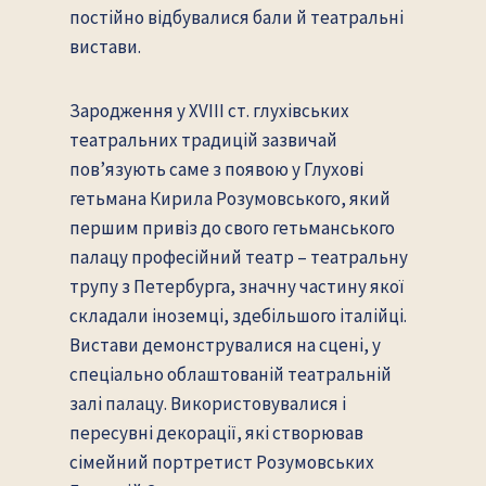
постійно відбувалися бали й театральні
вистави.
Зародження у ХVІІІ ст. глухівських
театральних традицій зазвичай
пов’язують саме з появою у Глухові
гетьмана Кирила Розумовського, який
першим привіз до свого гетьманського
палацу професійний театр – театральну
трупу з Петербурга, значну частину якої
складали іноземці, здебільшого італійці.
Вистави демонструвалися на сцені, у
спеціально облаштованій театральній
залі палацу. Використовувалися і
пересувні декорації, які створював
сімейний портретист Розумовських