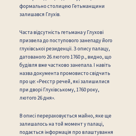
формально столицею Гетьманщини
залишався Глухів.
Часта відсутність гетьмана у Глухові
призвела до поступового занепаду його
глухівської резиденції. З опису палацу,
датованого 26 лютого 1760 р., видно, що
будівля вже частково занепала. І навіть
назва документа промовисто свідчить
про це: «Реєстр речей, які залишилися
при дворі Глухівському, 1760 року,
лютого 26 дня».
В описі перераховується майно, яке ще
залишалось на той момент у палаці,
подається інформація про влаштування