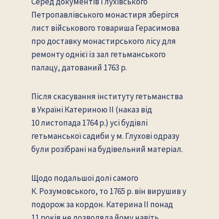
Серед документів Глухівського
Петропавлівського монастиря зберігся
лист військового товариша Герасимова
про доставку монастирського лісу для
ремонту однієї із зал гетьманського
палацу, датований 1763 р.
Після скасування інституту гетьманства
в Україні Катериною II (наказ від
10 листопада 1764 р.) усі будівлі
гетьманської садиби у м. Глухові одразу
були розібрані на будівельний матеріал.
Щодо подальшої долі самого
К. Розумовського, то 1765 р. він вирушив у
подорож за кордон. Катерина II понад
11 років не дозволяла йому навіть