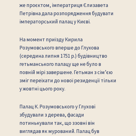
же проєктом, імператриця Єлизавета
Петрівна дала розпорядження будувати
імператорський палац у Києві.
На момент приїзду Кирила
Розумовського вперше до Глухова
(середина липня 1751 р.) будівництво
гетьманського палацу ще не було в
повній мірі завершене. Гетьман з сім’єю
зміг переїхати до нової резиденції тільки
у жовтні цього року.
Палац К. Розумовського у Глухові
збудували з дерева, фасади
потинькували так, що ззовні він
виглядав як мурований. Палац був