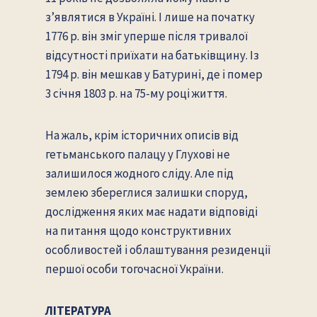
з’являтися в Україні. І лише на початку
1776 р. він зміг уперше після тривалої
відсутності приїхати на батьківщину. Із
1794 р. він мешкав у Батурині, де і помер
3 січня 1803 р. на 75-му році життя.
На жаль, крім історичних описів від
гетьманського палацу у Глухові не
залишилося жодного сліду. Але під
землею збереглися залишки споруд,
дослідження яких має надати відповіді
на питання щодо конструктивних
особливостей і облаштування резиденції
першої особи тогочасної України.
ЛІТЕРАТУРА