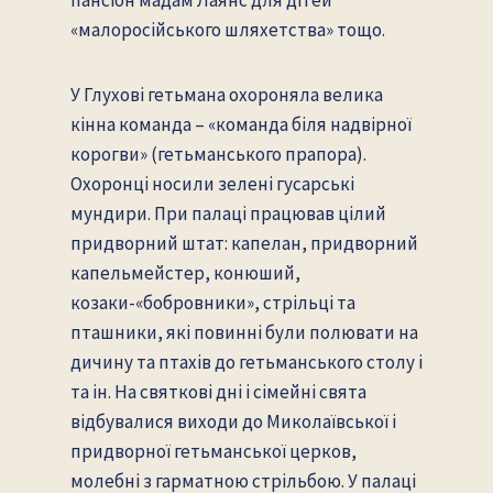
«малоросійського шляхетства» тощо.
У Глухові гетьмана охороняла велика
кінна команда – «команда біля надвірної
корогви» (гетьманського прапора).
Охоронці носили зелені гусарські
мундири. При палаці працював цілий
придворний штат: капелан, придворний
капельмейстер, конюший,
козаки-«бобровники», стрільці та
пташники, які повинні були полювати на
дичину та птахів до гетьманського столу і
та ін. На святкові дні і сімейні свята
відбувалися виходи до Миколаївської і
придворної гетьманської церков,
молебні з гарматною стрільбою. У палаці