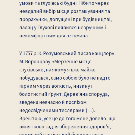
умови та глухівські будні. Нібито через
невдалий вибір місця розташування та
прорахунки, допущені при будівництві,
палац у Глухові виявився незручним і
некомфортним для гетьмана.
У 1757 р. К. Розумовський писав канцлеру
М. Воронцову: «Мерзенне місце
глухівське, на якому я вже майже
побудувався, само собою було не надто
гарним через вогкість, низину і
болотистий ґрунт. Дерев’яна споруда,
зведена невчасно й поспіхом
недосвідченими теслярами (…).
Зрештою, усе це до того мене довело, що
винятково задля збереження здоров’я,
якому мій глухівський будинок дуже