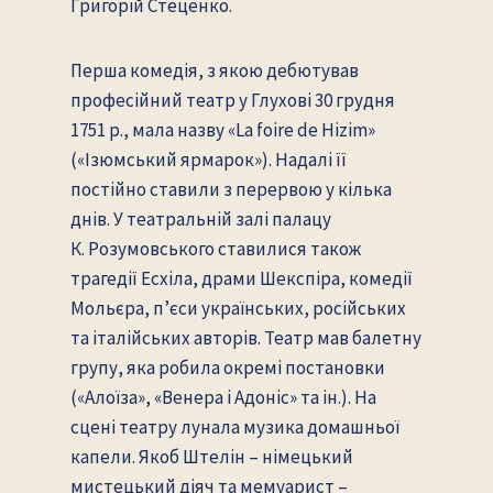
Григорій Стеценко.
Перша комедія, з якою дебютував
професійний театр у Глухові 30 грудня
1751 р., мала назву «La foire de Hizim»
(«Ізюмський ярмарок»). Надалі її
постійно ставили з перервою у кілька
днів. У театральній залі палацу
К. Розумовського ставилися також
трагедії Есхіла, драми Шекспіра, комедії
Мольєра, п’єси українських, російських
та італійських авторів. Театр мав балетну
групу, яка робила окремі постановки
(«Алоїза», «Венера і Адоніс» та ін.). На
сцені театру лунала музика домашньої
капели. Якоб Штелін – німецький
мистецький діяч та мемуарист –