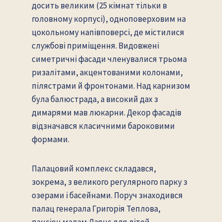
досить великим (25 кімнат тільки в
головному корпусі), одноповерховим на
цокольному напівповерсі, де містилися
службові приміщення. Видовжені
симетричні фасади членувалися трьома
ризалітами, акцентованими колонами,
пілястрами й фронтонами. Над карнизом
була балюстрада, а високий дах з
димарями мав люкарни. Декор фасадів
відзначався класичними бароковими
формами.
Палацовий комплекс складався,
зокрема, з великого регулярного парку з
озерами і басейнами. Поруч знаходився
палац генерала Григорія Теплова,
пансіон мадам Лаянс для дітей