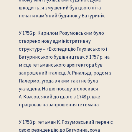
шкодить, я змушений був цього літа
почати кам’яний будинок у Батурині».
У 1756 р. Кирилом Розумовським було
створено нову адміністративну
структуру – «Експедицію Глухівського і
Батуринського будівництва». У 1757 р. на
місце гетьманського архітектора був
запрошений італієць А. Рінальді, родом з
Палермо, угода з яким так і не була
укладена. На цю посаду зголосився
А. Квасов, який до цього з 1748 р. вже
працював на запрошення гетьмана.
У 1758 р. гетьман К. Розумовський переніс
свою резиденцію до Батурина, хоча