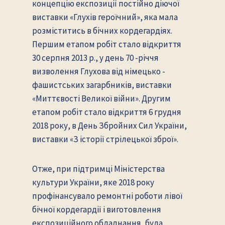
концепцію експозиції постійно діючої
виставки «Глухів героїчний», яка мала
розміститись в бічних кордегардіях.
Першим етапом робіт стало відкриття
30 серпня 2013 р., у день 70 -річчя
визволення Глухова від німецько -
фашистських загарбників, виставки
«Миттєвості Великої війни». Другим
етапом робіт стало відкриття 6 грудня
2018 року, в День Збройних Сил України,
виставки «З історії стрілецької зброї».
Отже, при підтримці Міністерства
культури України, яке 2018 року
профінансувало ремонтні роботи лівої
бічної кордегардії і виготовлення
експозиційного обладнання, була