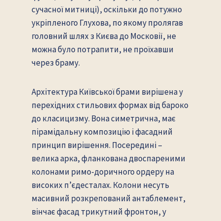
сучасної митниці), оскільки до потужно
укріпленого Глухова, по якому пролягав
головний шлях з Києва до Московії, не
можна було потрапити, не проїхавши
через браму.
Архітектура Київської брами вирішена у
перехідних стильових формах від бароко
до класицизму. Вона симетрична, має
пірамідальну композицію і фасадний
принцип вирішення. Посередині –
велика арка, фланкована двоспареними
колонами римо-доричного ордеру на
високих п’єдесталах. Колони несуть
масивний розкрепований антаблемент,
вінчає фасад трикутний фронтон, у