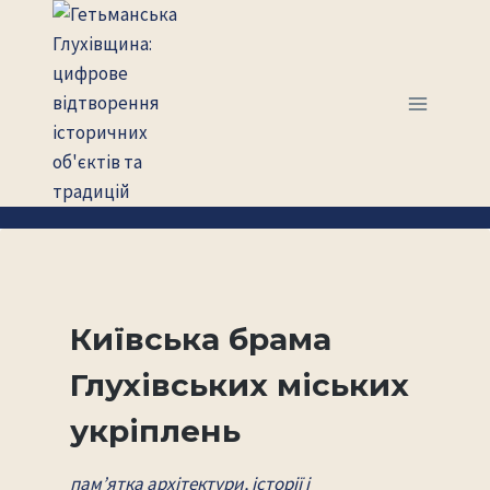
Перейти
до
вмісту
Київська брама
Глухівських міських
укріплень
пам’ятка архітектури, історії і