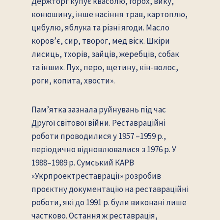
Держторг купує квасолю, горох, вику,
конюшину, інше насіння трав, картоплю,
цибулю, яблука та різні ягоди. Масло
коров’є, сир, творог, мед віск. Шкіри
лисиць, тхорів, зайців, жеребців, собак
та інших. Пух, перо, щетину, кін-волос,
роги, копита, хвости».
Пам’ятка зазнала руйнувань під час
Другої світової війни. Реставраційні
роботи проводилися у 1957 –1959 р.,
періодично відновлювалися з 1976 р. У
1988–1989 р. Сумський КАРВ
«Укрпроектреставрації» розробив
проєктну документацію на реставраційні
роботи, які до 1991 р. були виконані лише
частково. Остання ж реставрація,