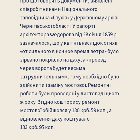
про що говорять документи, виявлені
співробітниками Національного
заповідника «Глухів» у Державному архіві
Чернігівської області. У рапорті
архітектора Федорова від 28 січня 1859 р.
зазначалося, що у квітні внаслідок стихії
«от сильного в ночное время ветра» було
зірвано покрівлю на даху, а «проезд
через ворота будет весьма
затруднительным», тому необхідно було
здійснити і заміну мостової. Ремонтні
роботи були проведені у листопаді цього
ж року. Згідно кошторису ремонт
мостової обійшовся у 130 крб. 59 коп., а
відновлення даху коштувало
133 крб. 95 коп.