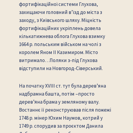
фортифікаційної системи Глухова,
захищаючи головний в’їзд до міста з
заходу, з Київського шляху. Міцність
фортифікаційних укріплень довела
кількатижнева облога Глухова взимку
1664 р. польським військом на чолі з
королем Яном ІІ Казимиром. Місто
витримало…Поляки з-під Глухова
відступили на Новгород-Сіверський.
На початку XVIII ст. тут була дерев’яна
надбрамна башта, потім –просто
дерев’яна брама у земляному валу.
Востаннє її реконструював після пожежі
1748 р. мінер Юхим Наумов, котрий у
1749 р. спорудив за проєктом Данила