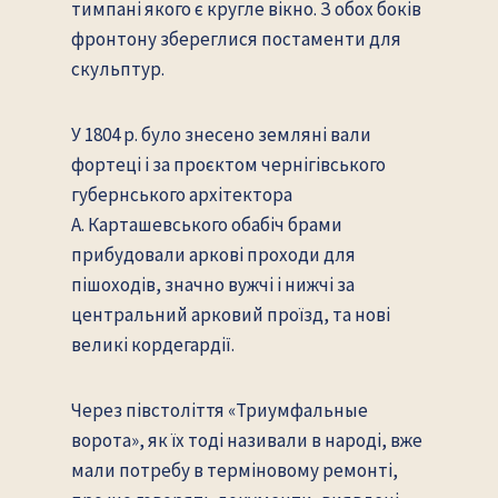
тимпані якого є кругле вікно. З обох боків
фронтону збереглися постаменти для
скульптур.
У 1804 р. було знесено земляні вали
фортеці і за проєктом чернігівського
губернського архітектора
А. Карташевського обабіч брами
прибудовали аркові проходи для
пішоходів, значно вужчі і нижчі за
центральний арковий проїзд, та нові
великі кордегардії.
Через півстоліття «Триумфальные
ворота», як їх тоді називали в народі, вже
мали потребу в терміновому ремонті,