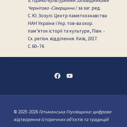
історико-культурними заповідниками
Чернігово -Сіверщини
/ за заг. ред.
С. Ю. Зозулі. Центр памяткознавства
НАН України і Укр. тов-ва охор.
пам’яток історії та культури, Півн. -
Сх. регіон. відділення. Київ, 2017.
С. 60–74.
©
2025-2026
Гетьманська Глухівщина: цифрове
відтворення історичних об'єктів та традицій