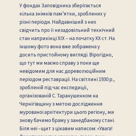
У фондах Заповідника зберігається
кілька знімків пам’ятки, зроблених у
різні періоди. Найдавніший з них
свідчить про її незадовільний технічний
стан наприкінці ХІХ – на початку ХХ ст. На
іншому фото вона вже зображена у
досить пристойному вигляді. Вірогідно,
що тут ми маємо справу з поки ще
невідомим для нас дореволюційним
періодом реставрації. На світлині 1930 р.,
зробленій під час експедиції,
організованій С. Таранушенком на
Чернігівщину з метою дослідження
мурованої архітектури цього регіону, ми
знову бачимо браму у занедбаному стані.
Біля неї –щит з цікавим написом: «Увага!