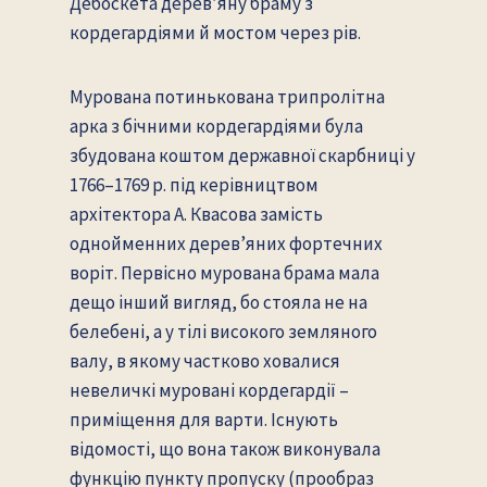
Дебоскета дерев’яну браму з
кордегардіями й мостом через рів.
Мурована потинькована трипролітна
арка з бічними кордегардіями була
збудована коштом державної скарбниці у
1766–1769 р. під керівництвом
архітектора А. Квасова замість
однойменних дерев’яних фортечних
воріт. Первісно мурована брама мала
дещо інший вигляд, бо стояла не на
белебені, а у тілі високого земляного
валу, в якому частково ховалися
невеличкі муровані кордегардії –
приміщення для варти. Існують
відомості, що вона також виконувала
функцію пункту пропуску (прообраз