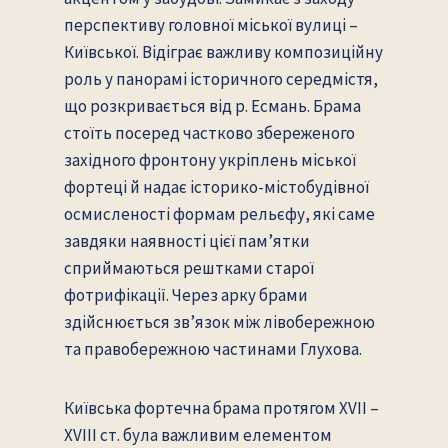
перспективу головної міської вулиці –
Київської. Відіграє важливу композиційну
роль у панорамі історичного середмістя,
що розкривається від р. Есмань. Брама
стоїть посеред частково збереженого
західного фронтону укріплень міської
фортеці й надає історико-містобудівної
осмисленості формам рельєфу, які саме
завдяки наявності цієї пам’ятки
сприймаються рештками старої
фотрифікації. Через арку брами
здійснюється зв’язок між лівобережною
та правобережною частинами Глухова.
Київська фортечна брама протягом ХVII –
XVIII ст. була важливим елементом