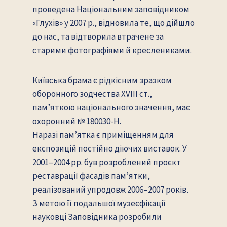
проведена Національним заповідником
«Глухів» у 2007 р., відновила те, що дійшло
до нас, та відтворила втрачене за
старими фотографіями й креслениками.
Київська брама є рідкісним зразком
оборонного зодчества XVIII ст.,
пам’яткою національного значення, має
охоронний № 180030-Н.
Наразі пам’ятка є приміщенням для
експозицій постійно діючих виставок. У
2001–2004 рр. був розроблений проєкт
реставрації фасадів пам’ятки,
реалізований упродовж 2006–2007 років
.
З метою її подальшої музеєфікації
науковці Заповідника розробили