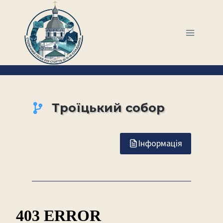
Перейти
до
вмісту
Троїцький собор
Інформація